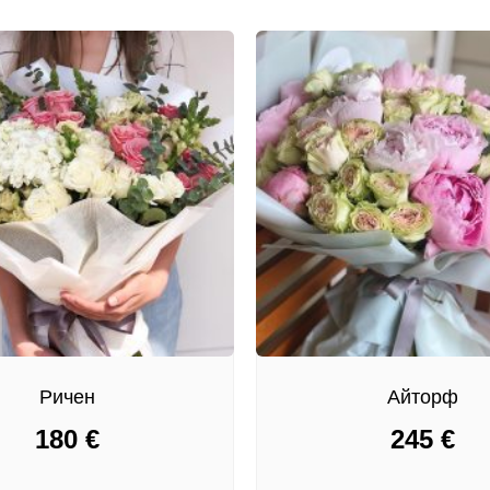
Ричен
Айторф
180
€
245
€