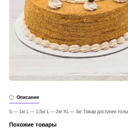
Описание
S — 1кг L — 1,5кг L — 2кг XL — 3кг Товар доступен толь
Похожие товары