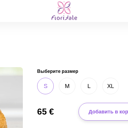
Выберите размер
S
M
L
XL
65
€
Добавить в ко