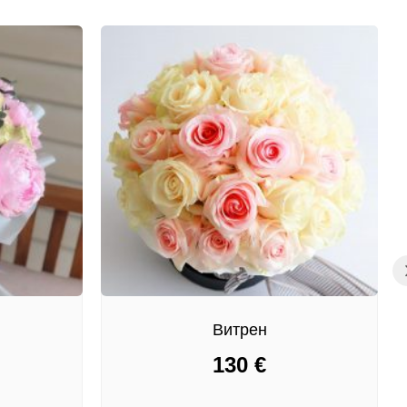
Витрен
130
€