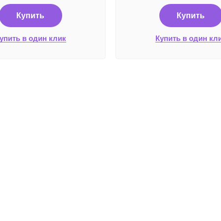
Купить
Купить
упить в один клик
Купить в один кл
Плате
Работаем без выходных
с 8:00 до 22:00
© 2025 Все права защищены