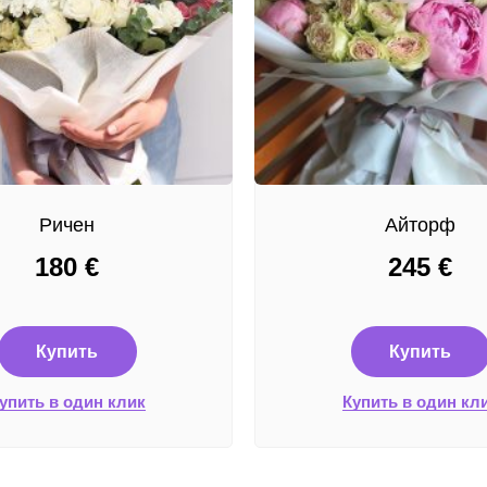
Ричен
Айторф
180
€
245
€
Купить
Купить
упить в один клик
Купить в один кл