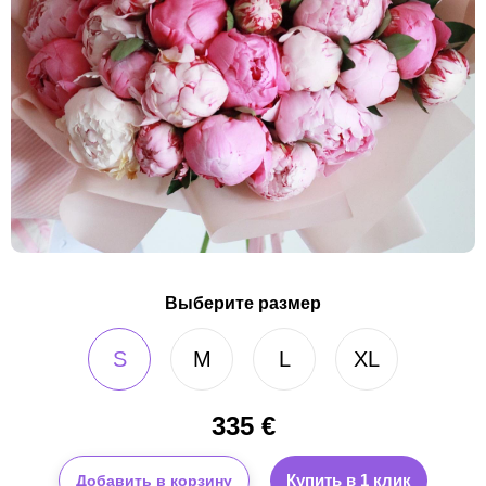
Выберите размер
S
M
L
XL
335
€
Купить в 1 клик
Добавить в корзину