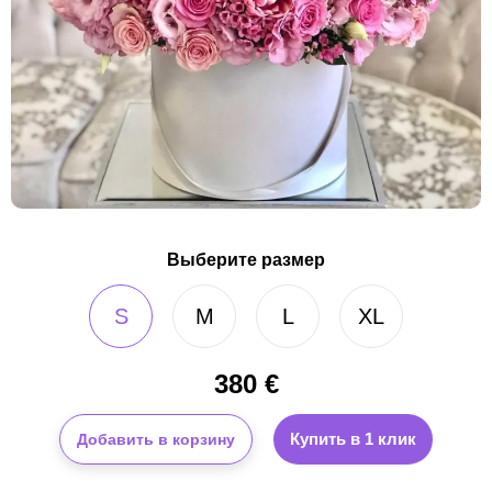
Выберите размер
S
M
L
XL
380
€
Купить в 1 клик
Добавить в корзину