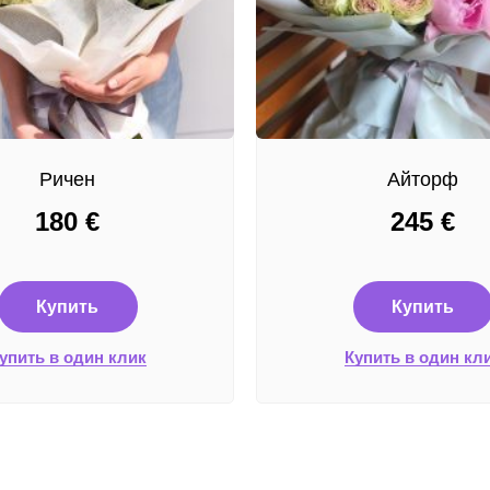
Ричен
Айторф
180
€
245
€
Купить
Купить
упить в один клик
Купить в один кл