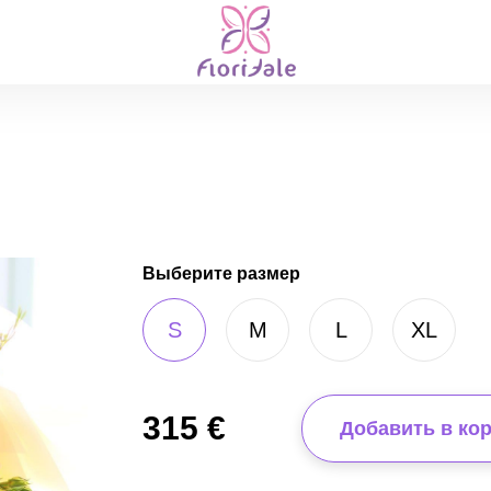
Выберите размер
S
M
L
XL
315
€
Добавить в ко