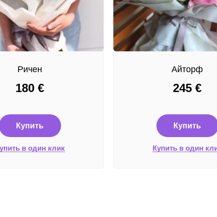
Ричен
Айторф
180
€
245
€
Купить
Купить
упить в один клик
Купить в один кл